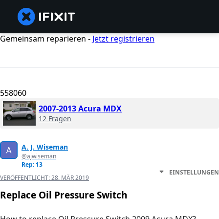
Gemeinsam reparieren -
Jetzt registrieren
558060
2007-2013 Acura MDX
12 Fragen
A. J. Wiseman
@ajwiseman
Rep: 13
EINSTELLUNGEN
VERÖFFENTLICHT:
28. MÄR 2019
Replace Oil Pressure Switch