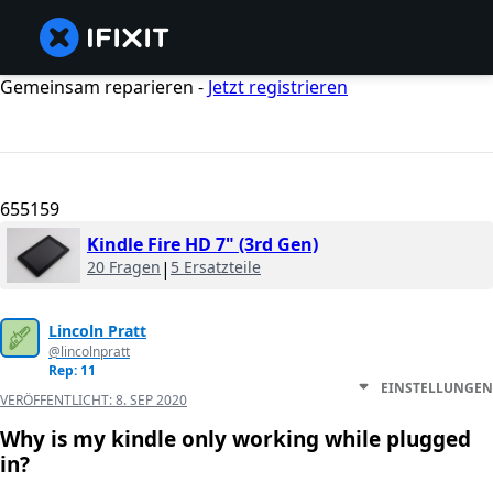
Gemeinsam reparieren -
Jetzt registrieren
655159
Kindle Fire HD 7" (3rd Gen)
20 Fragen
|
5 Ersatzteile
Lincoln Pratt
@lincolnpratt
Rep: 11
EINSTELLUNGEN
VERÖFFENTLICHT:
8. SEP 2020
Why is my kindle only working while plugged
in?