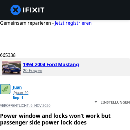
Gemeinsam reparieren -
Jetzt registrieren
665338
1994-2004 Ford Mustang
20 Fragen
Juan
@juan_20
Rep: 1
EINSTELLUNGEN
VERÖFFENTLICHT:
9. NOV 2020
Power window and locks won’t work but
passenger side power lock does