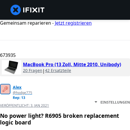
Gemeinsam reparieren -
Jetzt registrieren
673935
MacBook Pro (13 Zoll, Mitte 2010, Unibody)
20 Fragen
|
42 Ersatzteile
Alex
@hodge775
Rep: 13
EINSTELLUNGEN
VERÖFFENTLICHT:
3. JAN 2021
No power light? R6905 broken replacement
logic board