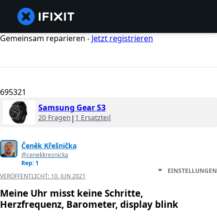
Gemeinsam reparieren -
Jetzt registrieren
695321
Samsung Gear S3
20 Fragen
|
1 Ersatzteil
Čeněk Křešnička
@cenekkresnicka
Rep: 1
EINSTELLUNGEN
VERÖFFENTLICHT:
10. JUN 2021
Meine Uhr misst keine Schritte,
Herzfrequenz, Barometer, display blink