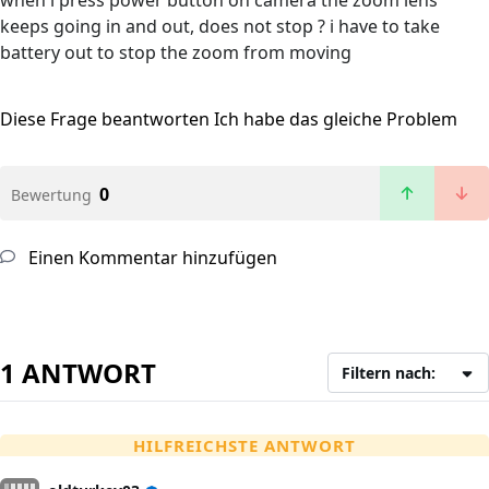
when i press power button on camera the zoom lens
keeps going in and out, does not stop ? i have to take
battery out to stop the zoom from moving
Diese Frage beantworten
Ich habe das gleiche Problem
0
Bewertung
Einen Kommentar hinzufügen
1 ANTWORT
Filtern nach:
HILFREICHSTE ANTWORT