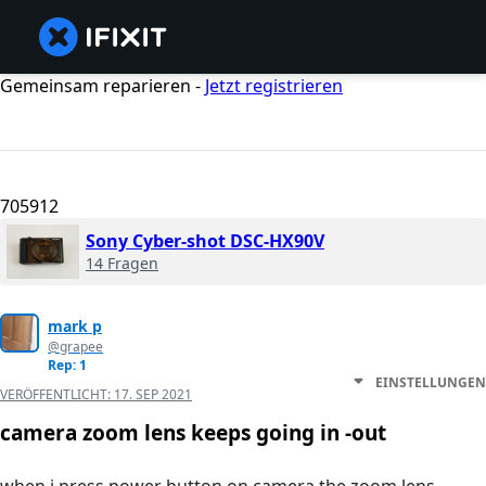
Gemeinsam reparieren -
Jetzt registrieren
705912
Sony Cyber-shot DSC-HX90V
14 Fragen
mark p
@grapee
Rep: 1
EINSTELLUNGEN
VERÖFFENTLICHT:
17. SEP 2021
camera zoom lens keeps going in -out