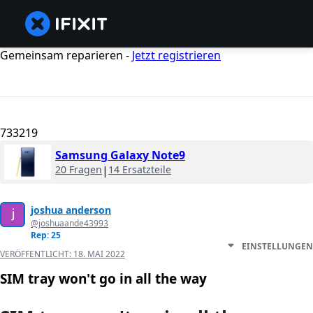
Gemeinsam reparieren -
Jetzt registrieren
733219
Samsung Galaxy Note9
20 Fragen
|
14 Ersatzteile
joshua anderson
@joshuaande43993
Rep: 25
EINSTELLUNGEN
VERÖFFENTLICHT:
18. MAI 2022
SIM tray won't go in all the way