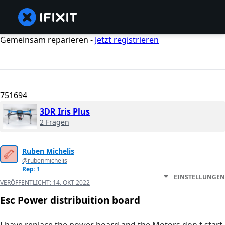
Gemeinsam reparieren -
Jetzt registrieren
751694
3DR Iris Plus
2 Fragen
Ruben Michelis
@rubenmichelis
Rep: 1
EINSTELLUNGEN
VERÖFFENTLICHT:
14. OKT 2022
Esc Power distribuition board