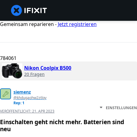
Gemeinsam reparieren -
Jetzt registrieren
784061
Nikon Coolpix B500
20 Fragen
siemenz
@khdugaohw2ztlqv
Rep: 1
EINSTELLUNGEN
VERÖFFENTLICHT:
21. APR 2023
Einschalten geht nicht mehr. Batterien sind
neu