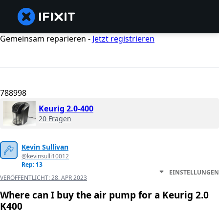
Gemeinsam reparieren -
Jetzt registrieren
788998
Keurig 2.0-400
20 Fragen
Kevin Sullivan
@kevinsulli10012
Rep: 13
EINSTELLUNGEN
VERÖFFENTLICHT:
28. APR 2023
Where can I buy the air pump for a Keurig 2.0
K400