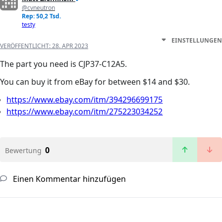
@cvneutron
Rep: 50,2 Tsd.
testy
EINSTELLUNGEN
VERÖFFENTLICHT:
28. APR 2023
The part you need is CJP37-C12A5.
You can buy it from eBay for between $14 and $30.
https://www.ebay.com/itm/394296699175
https://www.ebay.com/itm/275223034252
0
Bewertung
Einen Kommentar hinzufügen