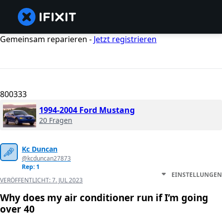
Gemeinsam reparieren -
Jetzt registrieren
800333
1994-2004 Ford Mustang
20 Fragen
Kc Duncan
@kcduncan27873
Rep: 1
EINSTELLUNGEN
VERÖFFENTLICHT:
7. JUL 2023
Why does my air conditioner run if I’m going
over 40