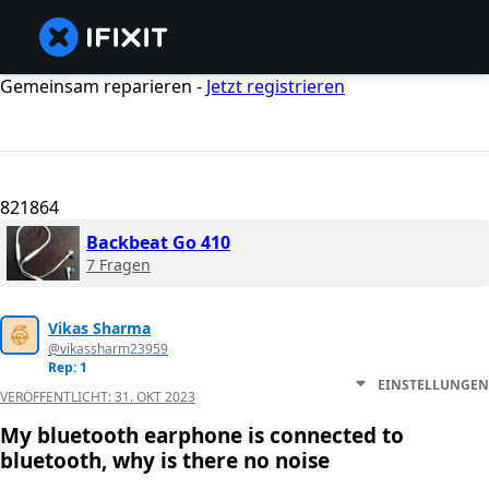
Gemeinsam reparieren -
Jetzt registrieren
821864
Backbeat Go 410
7 Fragen
Vikas Sharma
@vikassharm23959
Rep: 1
EINSTELLUNGEN
VERÖFFENTLICHT:
31. OKT 2023
My bluetooth earphone is connected to
bluetooth, why is there no noise