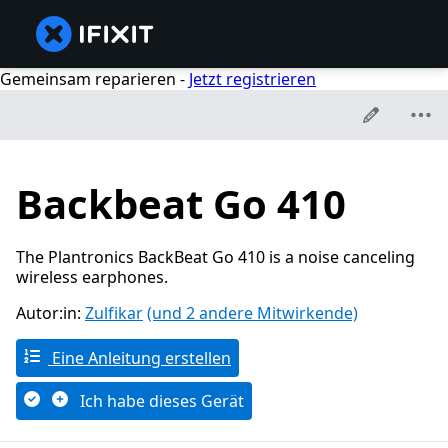
Gemeinsam reparieren -
Jetzt registrieren
Backbeat Go 410
The Plantronics BackBeat Go 410 is a noise canceling
wireless earphones.
Autor:in:
Zulfikar
(und 2 andere Mitwirkende)
Eine Anleitung erstellen
Ich habe dieses Gerät