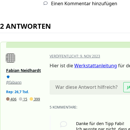
Einen Kommentar hinzufügen
2 ANTWORTEN
VERÖFFENTLICHT:
9. NOV 2023
Hier ist die
Werkstattanleitung
für d
Fabian Neidhardt
@fabiann
War diese Antwort hilfreich?
J
Rep: 26,7 Tsd.
406
15
399
5 KOMMENTARE:
Danke für den Tipp Fabi!
Ich wusste gar nicht, dass 