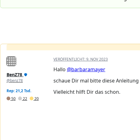
VERÖFFENTLICHT:
9. NOV 2023
Hallo
@barbaramayer
BenZ78
schaue Dir mal bitte diese Anleitun
@benz78
Rep: 21,2 Tsd.
Vielleicht hilft Dir das schon.
50
22
20