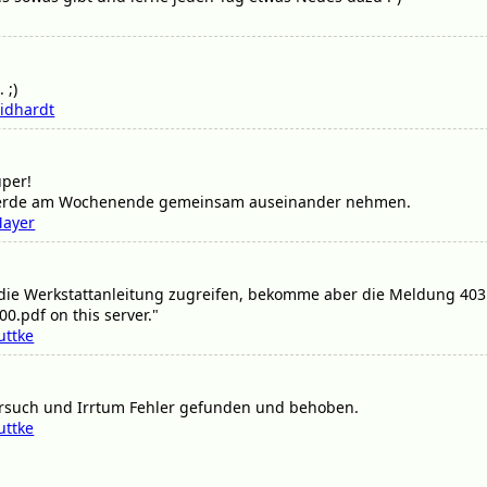
 ;)
idhardt
uper!
werde am Wochenende gemeinsam auseinander nehmen.
Mayer
 die Werkstattanleitung zugreifen, bekomme aber die Meldung 403 
0.pdf on this server."
uttke
Versuch und Irrtum Fehler gefunden und behoben.
uttke