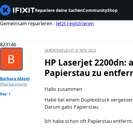
Repariere deine Sachen
Community
Shop
Gemeinsam reparieren -
Jetzt registrieren
823146
VERÖFFENTLICHT:
9. NOV 2023
HP Laserjet 2200dn
Papierstau zu entfer
Barbara Mayer
@barbaramayer
Hallo zusammen
Rep: 1
Habe bei einem Duplexdruck vergessen
Darum gabs Papierstau.
Ich habe schon oft Papierstau entfernt.