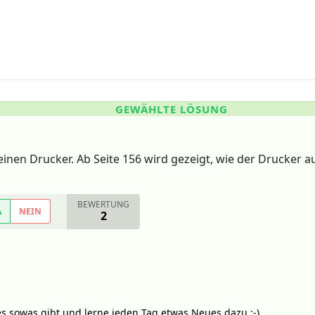
GEWÄHLTE LÖSUNG
einen Drucker. Ab Seite 156 wird gezeigt, wie der Drucker 
BEWERTUNG
A
NEIN
2
es sowas gibt und lerne jeden Tag etwas Neues dazu :-)