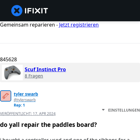
Gemeinsam reparieren -
Jetzt registrieren
845628
Scuf Instinct Pro
8 Fragen
tyler swarb
@tylerswarb
Rep: 1
EINSTELLUNGEN
VERÖFFENTLICHT:
17. APR 2024
do yall repair the paddles board?