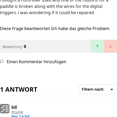
i bought a controller used and one of the ribbons for a
paddle is broken along with the wires for the digital
triggers. i was wondering if it could be repaired
Diese Frage beantworten
Ich habe das gleiche Problem
0
Bewertung
Einen Kommentar hinzufügen
1 ANTWORT
Filtern nach:
bill
@ruggb
Rep: 7,4 Tsd.