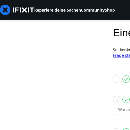
Repariere deine Sachen
Community
Shop
Ein
Sei konk
Frage st
1
2