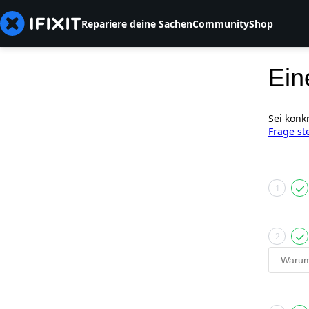
Repariere deine Sachen
Community
Shop
Ein
Sei konk
Frage st
1
2