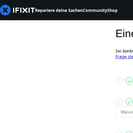
Repariere deine Sachen
Community
Shop
Ein
Sei konk
Frage st
1
2