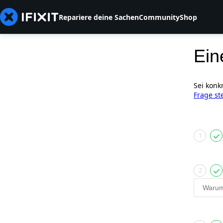
Repariere deine Sachen
Community
Shop
Ein
Sei konk
Frage st
1
2