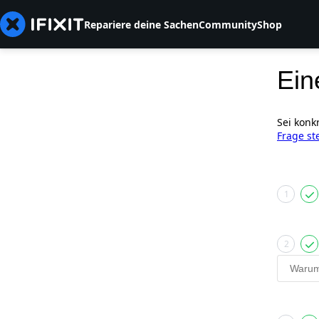
Repariere deine Sachen
Community
Shop
Ein
Sei konk
Frage st
1
2