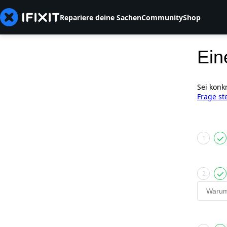
Repariere deine Sachen
Community
Shop
Ein
Sei konk
Frage st
1
2