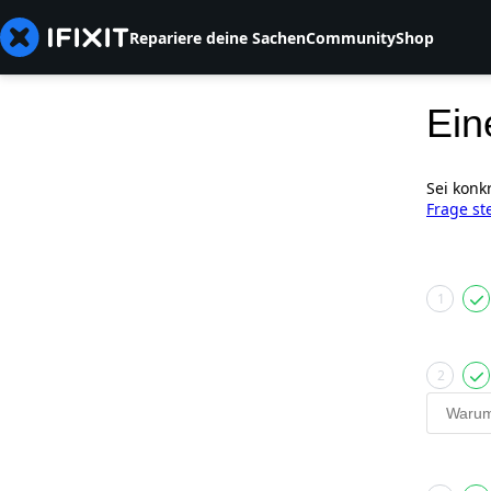
Repariere deine Sachen
Community
Shop
Ein
Sei konk
Frage st
1
2