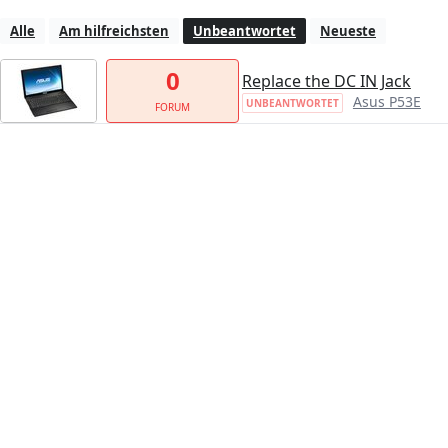
Alle
Am hilfreichsten
Unbeantwortet
Neueste
0
Replace the DC IN Jack
Asus P53E
UNBEANTWORTET
FORUM