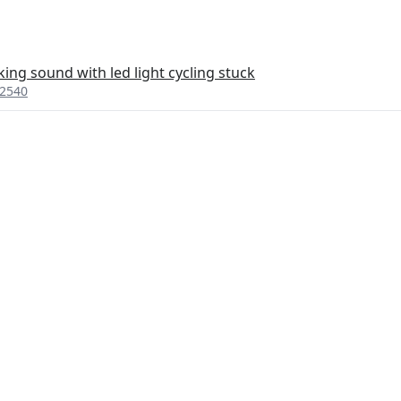
king sound with led light cycling stuck
l2540