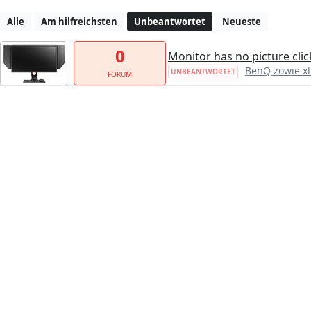
Alle
Am hilfreichsten
Unbeantwortet
Neueste
0
Monitor has no picture clic
BenQ zowie x
UNBEANTWORTET
FORUM