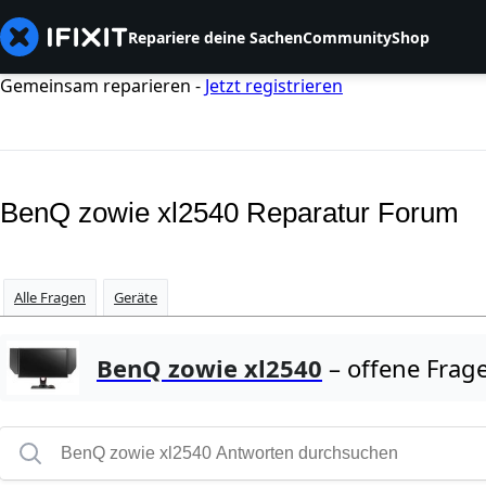
Repariere deine Sachen
Community
Shop
Gemeinsam reparieren -
Jetzt registrieren
BenQ zowie xl2540 Reparatur Forum
Alle Fragen
Geräte
BenQ zowie xl2540
– offene Frag