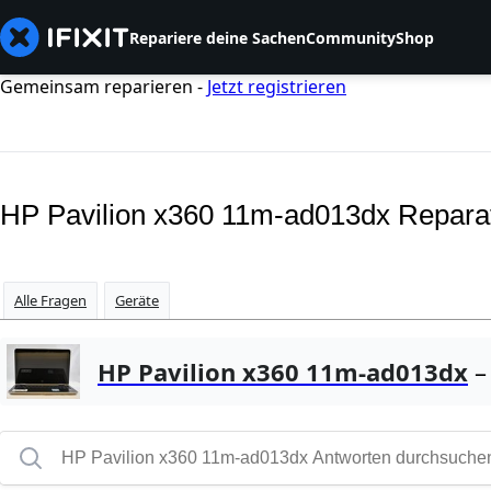
Repariere deine Sachen
Community
Shop
Gemeinsam reparieren -
Jetzt registrieren
HP Pavilion x360 11m-ad013dx Repara
Alle Fragen
Geräte
HP Pavilion x360 11m-ad013dx
–