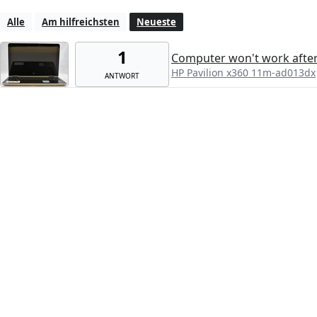
Alle
Am hilfreichsten
Neueste
1
Computer won't work after
HP Pavilion x360 11m-ad013dx
ANTWORT