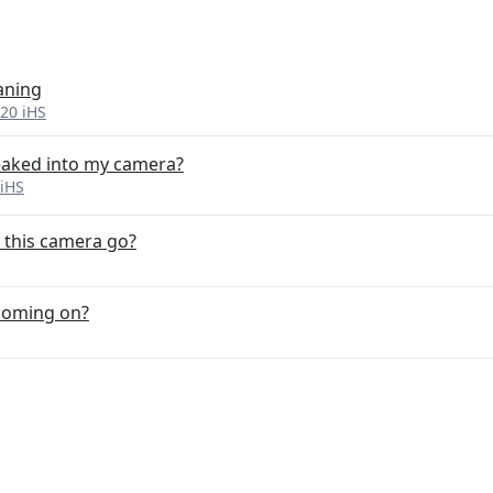
aning
20 iHS
leaked into my camera?
iHS
 this camera go?
coming on?