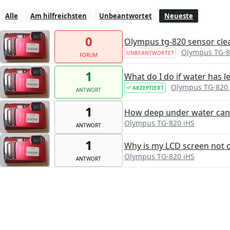
Alle
Am hilfreichsten
Unbeantwortet
Neueste
0
Olympus tg-820 sensor cle
Olympus TG-8
UNBEANTWORTET
FORUM
1
What do I do if water has 
Olympus TG-820 
AKZEPTIERT
ANTWORT
1
How deep under water can
Olympus TG-820 iHS
ANTWORT
1
Why is my LCD screen not 
Olympus TG-820 iHS
ANTWORT