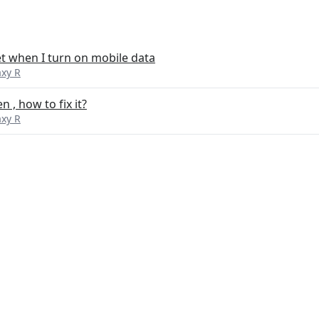
et when I turn on mobile data
xy R
, how to fix it?
xy R