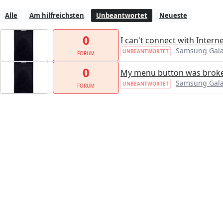
Alle
Am hilfreichsten
Unbeantwortet
Neueste
0
I can't connect with Intern
Samsung Gala
UNBEANTWORTET
FORUM
0
My menu button was broken 
Samsung Gala
UNBEANTWORTET
FORUM