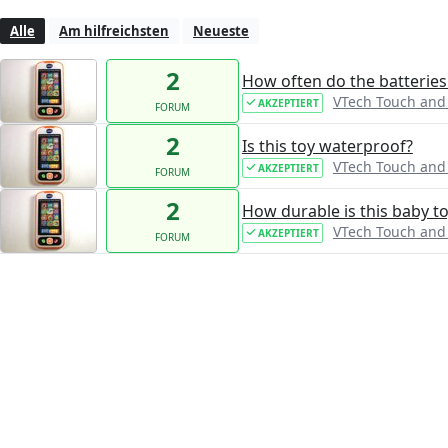
Alle
Am hilfreichsten
Neueste
2
How often do the batteries
VTech Touch and
AKZEPTIERT
FORUM
2
Is this toy waterproof?
VTech Touch and
AKZEPTIERT
FORUM
2
How durable is this baby t
VTech Touch and
AKZEPTIERT
FORUM