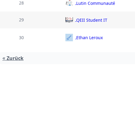
28
Lutin Communauté
29
QEII Student IT
30
Ethan Leroux
«
Zurück