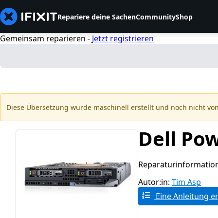
Repariere deine Sachen
Community
Shop
Gemeinsam reparieren -
Jetzt registrieren
Diese Übersetzung wurde maschinell erstellt und noch nicht von
Dell Po
Reparaturinformatio
Autor:in:
Tim Asp
Eine Anleitung er