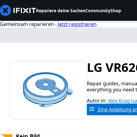
Repariere deine Sachen
Community
Shop
Gemeinsam reparieren -
Jetzt registrieren
LG VR62
Repair guides, manua
everything you need 
Autor:in:
Alex Krug
(u
Eine Anleitung er
Kein Bild