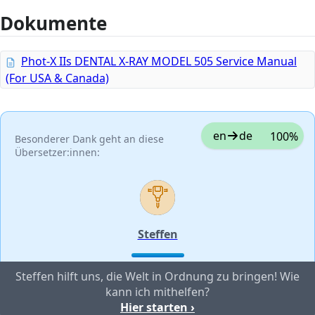
Dokumente
Phot-X IIs DENTAL X-RAY MODEL 505 Service Manual
(For USA & Canada)
en
de
100%
Besonderer Dank geht an diese
Übersetzer:innen:
Steffen
Steffen hilft uns, die Welt in Ordnung zu bringen! Wie
kann ich mithelfen?
Hier starten ›