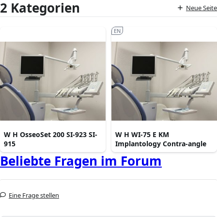
2 Kategorien
Neue Seite
EN
W H OsseoSet 200 SI-923 SI-
W H WI-75 E KM
915
Implantology Contra-angle
Beliebte Fragen im Forum
Eine Frage stellen