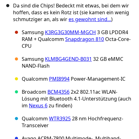
Da sind die Chips! Bedeckt mit etwas, bei dem wir
hoffen, dass es kein Rotz ist (sie kamen ein wenig
schmutziger an, als wir
es gewohnt sind...
)
Samsung
K3RG3G30MM-MGCH
3 GB LPDDR4
RAM + Qualcomm
Snapdragon 810
Octa-Core-
CPU
Samsung
KLMBG4GEND-B031
32 GB eMMC
NAND-Flash
Qualcomm
PMI8994
Power-Management-IC
Broadcom
BCM4356
2x2 802.11ac WLAN-
Lösung mit Bluetooth 4.1-Unterstützung (auch
im
Nexus 6
zu finden)
Qualcomm
WTR3925
28 nm Hochfrequenz-
Transceiver
Avago ACPM-7800 Multimode-, Multiband-