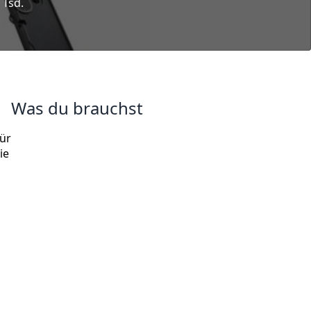
 Tsd.
Was du brauchst
für
ie