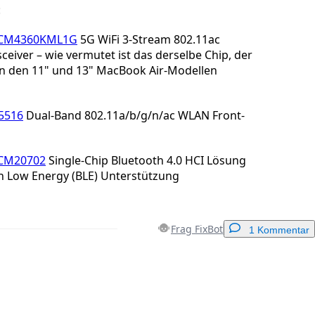
:
CM4360KML1G
5G WiFi 3-Stream 802.11ac
ceiver – wie vermutet ist das derselbe Chip, der
 in den 11" und 13" MacBook Air-Modellen
5516
Dual-Band 802.11a/b/g/n/ac WLAN Front-
CM20702
Single-Chip Bluetooth 4.0 HCI Lösung
h Low Energy (BLE) Unterstützung
Frag FixBot
1 Kommentar
Einen Kommentar hinzufügen