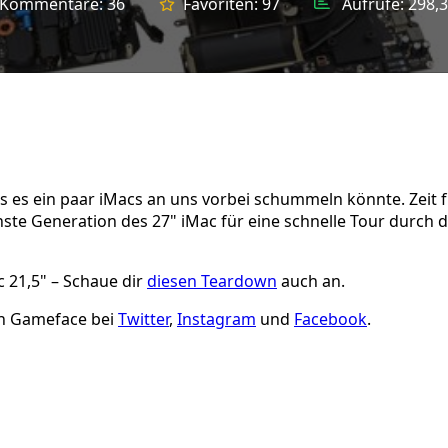
Kommentare:
36
Favoriten:
97
Aufrufe:
298,3
s es ein paar iMacs an uns vorbei schummeln könnte. Zeit 
te Generation des 27" iMac für eine schnelle Tour durch d
 21,5" – Schaue dir
diesen Teardown
auch an.
in Gameface bei
Twitter
,
Instagram
und
Facebook
.