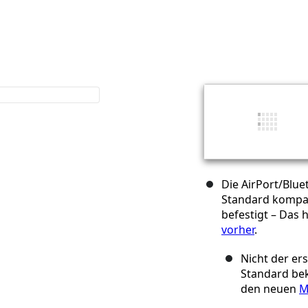
Die AirPort/Blue
Standard kompati
befestigt – Das h
vorher
.
Nicht der er
Standard be
den neuen
M