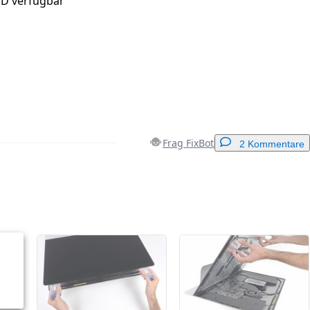
SD verfügbar
Frag FixBot
2 Kommentare
Einen Kommentar hinzufügen
Abbrechen
Kommentieren