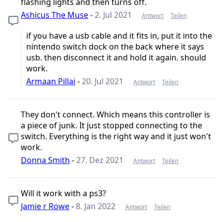
flashing lights and then turns off.
Ashicus The Muse
-
2. Jul 2021
Antwort
Teilen
if you have a usb cable and it fits in, put it into the
nintendo switch dock on the back where it says
usb. then disconnect it and hold it again. should
work.
Armaan Pillai
-
20. Jul 2021
Antwort
Teilen
They don't connect. Which means this controller is
a piece of junk. It just stopped connecting to the
switch. Everything is the right way and it just won't
work.
Donna Smith
-
27. Dez 2021
Antwort
Teilen
Will it work with a ps3?
Jamie r Rowe
-
8. Jan 2022
Antwort
Teilen