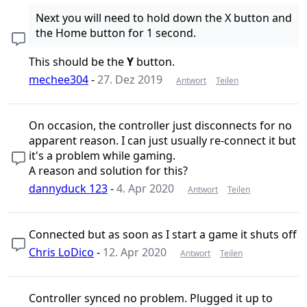
Next you will need to hold down the X button and
the Home button for 1 second.
This should be the
Y
button.
mechee304
-
27. Dez 2019
Antwort
Teilen
On occasion, the controller just disconnects for no
apparent reason. I can just usually re-connect it but
it's a problem while gaming.
A reason and solution for this?
dannyduck 123
-
4. Apr 2020
Antwort
Teilen
Connected but as soon as I start a game it shuts off
Chris LoDico
-
12. Apr 2020
Antwort
Teilen
Controller synced no problem. Plugged it up to