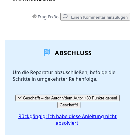
Frag FixBot
Einen Kommentar hinzufügen
Einen Kommentar hinzufügen
ABSCHLUSS
Kommentar hinzufügen
Um die Reparatur abzuschließen, befolge die
Schritte in umgekehrter Reihenfolge.
Abbrechen
Kommentieren
Geschafft – der Autorin/dem Autor +30 Punkte geben!
Geschafft!
Rückgängig: Ich habe diese Anleitung nicht
absolviert.