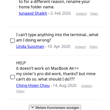
to for a different reason, rename your
home folder name.
Junaayd Shaikh
-
3. Feb 2025
Antwort
Teilen
I can’t type anything into the terminal…what
am I doing wrong?
Linda Sussman
-
10. Apr 2020
Antwort
Teilen
HELP
it doesn’t work on MacBook Air><
my sister’s pro did work, thanks!! but mine
can’t do so. what should I do???
Ching-Hsien Chou
-
14. Aug 2020
Antwort
Teilen
Weitere Kommentare anzeigen