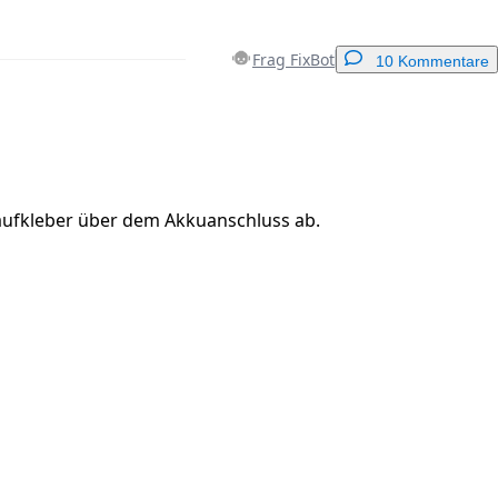
Frag FixBot
10 Kommentare
Einen Kommentar hinzufügen
ufkleber über dem Akkuanschluss ab.
Abbrechen
Kommentieren