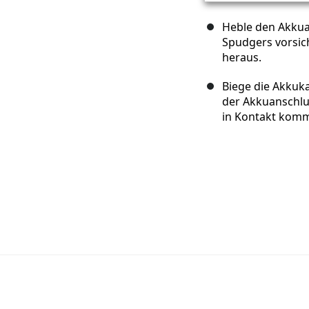
Heble den Akkua
Spudgers vorsic
heraus.
Biege die Akkuk
der Akkuanschlu
in Kontakt komm