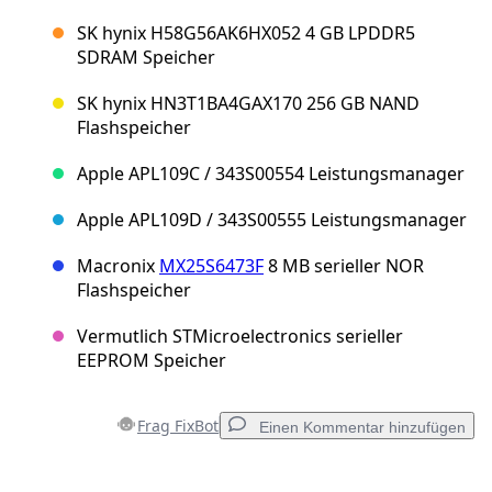
SK hynix H58G56AK6HX052 4 GB LPDDR5
SDRAM Speicher
SK hynix HN3T1BA4GAX170 256 GB NAND
Flashspeicher
Apple APL109C / 343S00554 Leistungsmanager
Apple APL109D / 343S00555 Leistungsmanager
Macronix
MX25S6473F
8 MB serieller NOR
Flashspeicher
Vermutlich STMicroelectronics serieller
EEPROM Speicher
Frag FixBot
Einen Kommentar hinzufügen