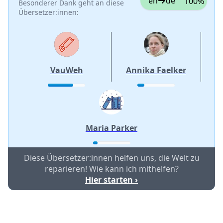
en
de
100%
Besonderer Dank geht an diese
Übersetzer:innen:
Abbrechen
Kommentieren
VauWeh
Annika Faelker
Maria Parker
Diese Übersetzer:innen helfen uns, die Welt zu
reparieren! Wie kann ich mithelfen?
Hier starten ›