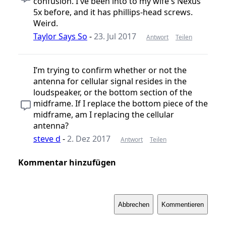
confusion. I've been into to my wife's Nexus
5x before, and it has phillips-head screws.
Weird.
Taylor Says So
-
23. Jul 2017
Antwort
Teilen
I’m trying to confirm whether or not the
antenna for cellular signal resides in the
loudspeaker, or the bottom section of the
midframe. If I replace the bottom piece of the
midframe, am I replacing the cellular
antenna?
steve d
-
2. Dez 2017
Antwort
Teilen
Kommentar hinzufügen
Abbrechen
Kommentieren