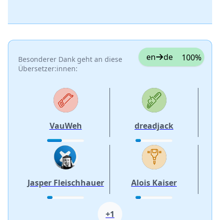
en
de
100%
Besonderer Dank geht an diese
Übersetzer:innen:
VauWeh
dreadjack
Jasper Fleischhauer
Alois Kaiser
+1