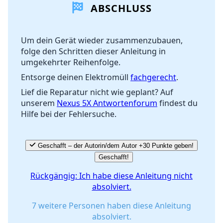
ABSCHLUSS
Kommentar hinzufügen
Um dein Gerät wieder zusammenzubauen,
folge den Schritten dieser Anleitung in
Abbrechen
Kommentieren
umgekehrter Reihenfolge.
Entsorge deinen Elektromüll
fachgerecht
.
Lief die Reparatur nicht wie geplant? Auf
unserem
Nexus 5X Antwortenforum
findest du
Hilfe bei der Fehlersuche.
Geschafft – der Autorin/dem Autor +30 Punkte geben!
Geschafft!
Rückgängig: Ich habe diese Anleitung nicht
absolviert.
7 weitere Personen haben diese Anleitung
absolviert.