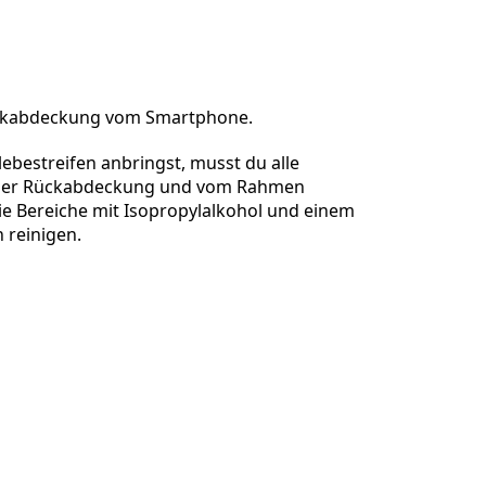
Einen Kommentar hinzufügen
ückabdeckung vom Smartphone.
ebestreifen anbringst, musst du alle
Abbrechen
Kommentieren
 der Rückabdeckung und vom Rahmen
ie Bereiche mit Isopropylalkohol und einem
h reinigen.