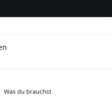
en
Was du brauchst
t
.