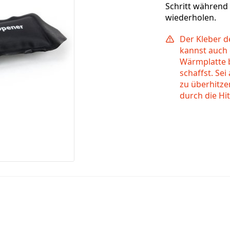
Schritt währen
wiederholen.
Der Kleber d
kannst auch 
Wärmplatte b
schaffst. Se
zu überhitz
durch die Hi