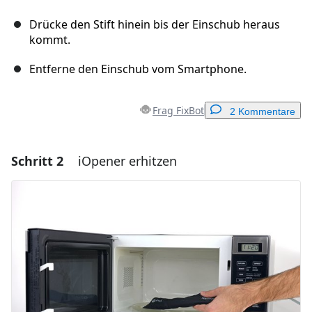
Drücke den Stift hinein bis der Einschub heraus
kommt.
Entferne den Einschub vom Smartphone.
Frag FixBot
2 Kommentare
Schritt 2
iOpener erhitzen
Einen Kommentar hinzufügen
Kommentar hinzufügen
Abbrechen
Kommentieren