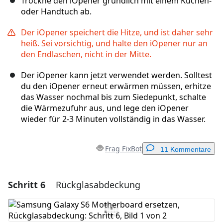
Trockne den iOpener gründlich mit einem Küchen-
oder Handtuch ab.
Der iOpener speichert die Hitze, und ist daher sehr
heiß. Sei vorsichtig, und halte den iOpener nur an
den Endlaschen, nicht in der Mitte.
Der iOpener kann jetzt verwendet werden. Solltest
du den iOpener erneut erwärmen müssen, erhitze
das Wasser nochmal bis zum Siedepunkt, schalte
die Wärmezufuhr aus, und lege den iOpener
wieder für 2-3 Minuten vollständig in das Wasser.
Frag FixBot
11 Kommentare
Schritt 6
Rückglasabdeckung
Einen Kommentar hinzufügen
Kommentar hinzufügen