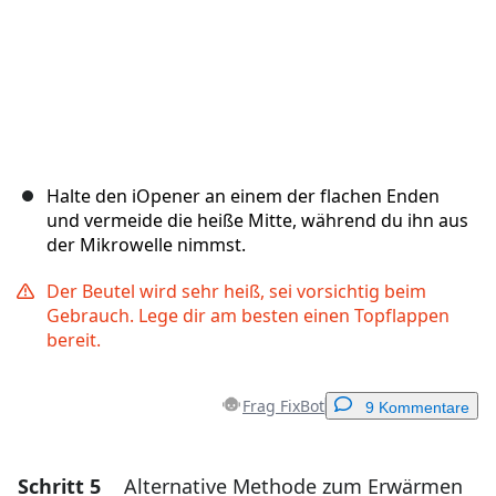
Halte den iOpener an einem der flachen Enden
und vermeide die heiße Mitte, während du ihn aus
der Mikrowelle nimmst.
Der Beutel wird sehr heiß, sei vorsichtig beim
Gebrauch. Lege dir am besten einen Topflappen
bereit.
Frag FixBot
9 Kommentare
Schritt 5
Alternative Methode zum Erwärmen
Einen Kommentar hinzufügen