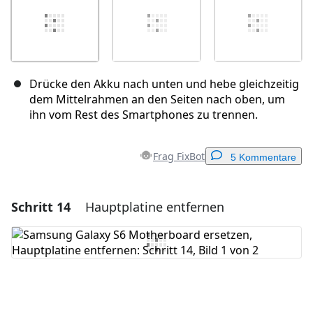
Drücke den Akku nach unten und hebe gleichzeitig
dem Mittelrahmen an den Seiten nach oben, um
ihn vom Rest des Smartphones zu trennen.
Frag FixBot
5 Kommentare
Schritt 14
Hauptplatine entfernen
Einen Kommentar hinzufügen
Kommentar hinzufügen
Abbrechen
Kommentieren