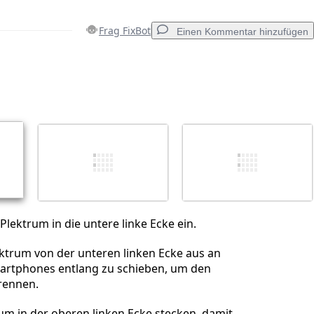
Frag FixBot
Einen Kommentar hinzufügen
Einen Kommentar hinzufügen
Abbrechen
Kommentieren
 Plektrum in die untere linke Ecke ein.
ktrum von der unteren linken Ecke aus an
martphones entlang zu schieben, um den
rennen.
um in der oberen linken Ecke stecken, damit