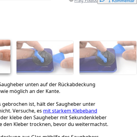
Frag FixBot
1 Kommentar
Einen Kommentar hinzufügen
Abbrechen
Kommentieren
 Saugheber unten auf der Rückabdeckung
 wie möglich an der Kante.
as gebrochen ist, hält der Saugheber unter
icht. Versuche, es
mit starkem Klebeband
der klebe den Saugheber mit Sekundenkleber
se den Kleber trocknen, bevor du weitermachst.
deckung aus Glas mithilfe des Saughebers