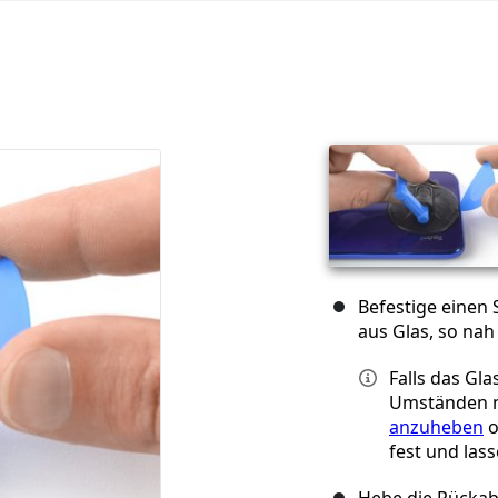
Befestige einen
aus Glas, so nah
Falls das Gl
Umständen n
anzuheben
o
fest und las
Hebe die Rückab