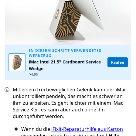
IN DIESEM SCHRITT VERWENDETES
WERKZEUG:
iMac Intel 21.5" Cardboard Service
Kaufen
Wedge
$4.99
Mit einem frei beweglichen Gelenk kann der iMac
unkontrolliert pendeln, das macht es schwer an
ihm zu arbeiten. Es geht leichter mit einem iMac
Service Keil, es kann aber auch ohne ihn
durchgeführt werden.
Wenn du die
iFixit-Reparaturhilfe aus Karton
verwendest, dann baue sie zuerst mit Hilfe