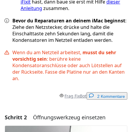
iFixit
hast, dann baue sie erst mit Hilfe
dieser
Anleitung
zusammen.
Bevor du Reparaturen an deinem iMac beginnst
:
Ziehe den Netzstecker, drücke und halte die
Einschalttaste zehn Sekunden lang, damit die
Kondensatoren im Netzteil entladen werden.
Wenn du am Netzteil arbeitest,
musst du sehr
vorsichtig sein
: berühre keine
Kondensatoranschlüsse oder auch Lötstellen auf
der Rückseite. Fasse die Platine nur an den Kanten
an.
Frag FixBot
2 Kommentare
Schritt 2
Öffnungswerkzeug einsetzen
Einen Kommentar hinzufügen