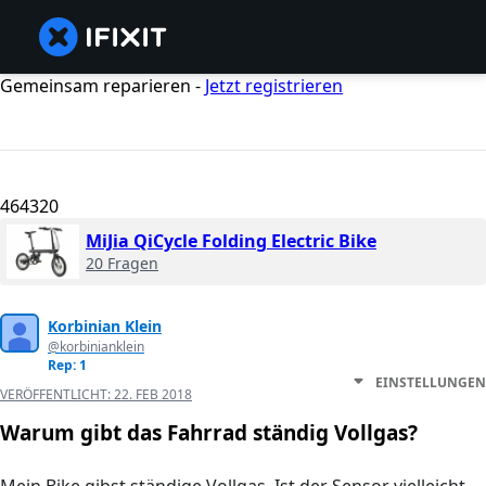
Gemeinsam reparieren -
Jetzt registrieren
464320
MiJia QiCycle Folding Electric Bike
20 Fragen
Korbinian Klein
@korbinianklein
Rep: 1
EINSTELLUNGEN
VERÖFFENTLICHT:
22. FEB 2018
Warum gibt das Fahrrad ständig Vollgas?