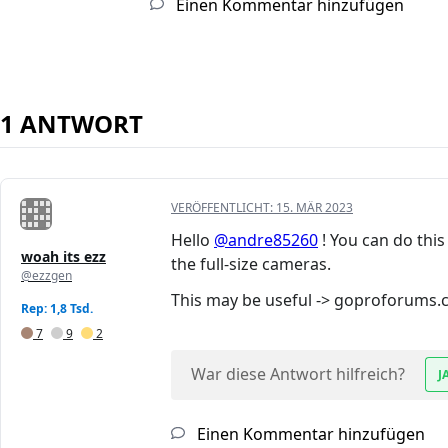
Einen Kommentar hinzufügen
1 ANTWORT
VERÖFFENTLICHT:
15. MÄR 2023
Hello
@andre85260
! You can do this
woah its ezz
the full-size cameras.
@ezzgen
This may be useful -> goproforums.c
Rep: 1,8 Tsd.
7
9
2
War diese Antwort hilfreich?
J
Einen Kommentar hinzufügen