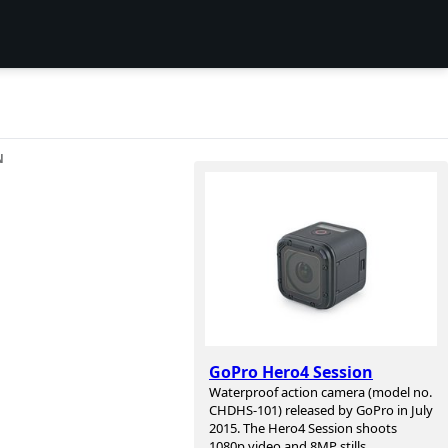
N
GoPro Hero4 Session
Waterproof action camera (model no.
CHDHS-101) released by GoPro in July
2015. The Hero4 Session shoots
1080p video and 8MP stills.