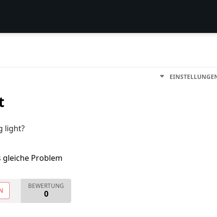
EINSTELLUNGE
t
 light?
s gleiche Problem
BEWERTUNG
N
0