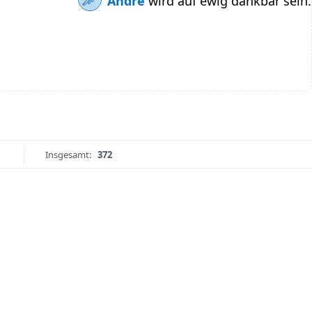
Andre
wird auf ewig dankbar sein.
Insgesamt:
372