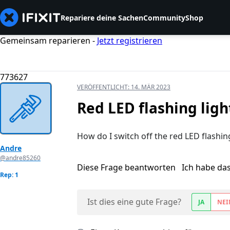
Repariere deine Sachen
Community
Shop
Gemeinsam reparieren -
Jetzt registrieren
773627
VERÖFFENTLICHT:
14. MÄR 2023
Red LED flashing ligh
How do I switch off the red LED flashing
Andre
@andre85260
Diese Frage beantworten
Ich habe da
Rep: 1
Ist dies eine gute Frage?
JA
NEI