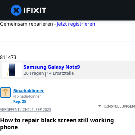
Gemeinsam reparieren -
Jetzt registrieren
811473
Samsung Galaxy Note9
20 Fragen
|
14 Ersatzteile
Binadu4dinner
@binadu4dinner
Rep: 25
EINSTELLUNGEN
VERÖFFENTLICHT:
1. SEP 2023
How to repair black screen still working
phone